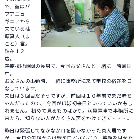
で、彼はパ
プアニュー
ギニアから
来ている荏
原真人（ま
こと）君。
現在１２
歳。
荏原技術顧問の長男で、今回お父さんと一緒に一時帰国
中。
お父さんの出勤時、一緒に事務所に来て学校の宿題をこ
なしています。
来日は３回目だそうですが、前回は１０年前でまだ赤ち
ゃんだったので、 今回がほぼ初来日といっていいかもし
れません。 初めて見るものばかり。満員電車で事務所に
来たら、知らない人がたくさん声をかけてきて・・・。
昨日は緊張してなかなか口を開かなかった真人君です
が、 今日の午後からは歌を口ずさんだり、笑顔を見せた