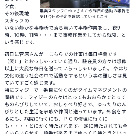
夕食。
農業スタッフCeluaさんから昨日の活動の報告を
その後現地
受け今日の予定を確認しているところ
スタッフの
いない静かな事務所で落ち着いて事務作業をし、夜9
時、10時、11時・・・まで事務作業をしてから就寝、と
いう感じです。
初日に菅原さんが「こちらでの仕事は毎日格闘です
（笑）」とおっしゃっていた通り、駐在員の方々は想像
以上に大変な毎日を送っていらっしゃいました。 やはり
文化の違う社会の中で活動をするという事の難しさは見
ていてすごく感じます。
特にフィジーで一番目に付くのがタイムマネジメントの
問題です。フィジーの方々はとってもおおらかでとって
ものんびりしていて、おしゃべり好きで、ゆったりのん
びりとした生活を家族や仲間と送っています。外食をす
るにも、病院に行くにも、ＰＣの修理に行くに
も・・・・とにかく待たされます。 逆に待たされても全
くいらいらせず、順番が来るまでゆっくり待とうといっ