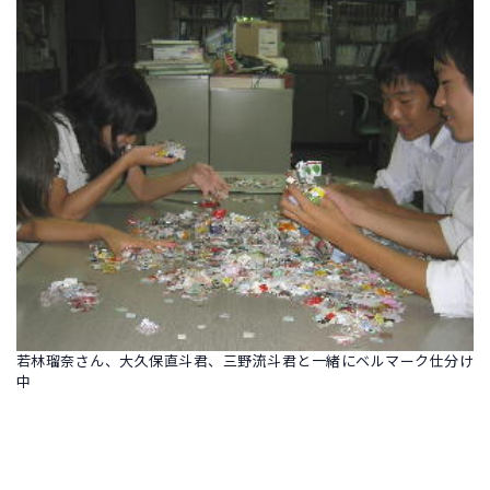
若林瑠奈さん、大久保直斗君、三野流斗君と一緒にベルマーク仕分け
中