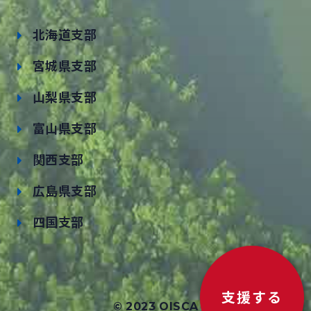
北海道支部
宮城県支部
山梨県支部
富山県支部
関西支部
広島県支部
四国支部
支援する
© 2023 OISCA