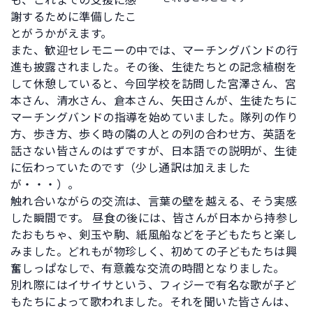
も、これまでの支援に感
謝するために準備したこ
とがうかがえます。
また、歓迎セレモニーの中では、マーチングバンドの行
進も披露されました。その後、生徒たちとの記念植樹を
して休憩していると、今回学校を訪問した宮澤さん、宮
本さん、清水さん、倉本さん、矢田さんが、生徒たちに
マーチングバンドの指導を始めていました。隊列の作り
方、歩き方、歩く時の隣の人との列の合わせ方、英語を
話さない皆さんのはずですが、日本語での説明が、生徒
に伝わっていたのです（少し通訳は加えました
が・・・）。
触れ合いながらの交流は、言葉の壁を越える、そう実感
した瞬間です。 昼食の後には、皆さんが日本から持参し
たおもちゃ、剣玉や駒、紙風船などを子どもたちと楽し
みました。どれもが物珍しく、初めての子どもたちは興
奮しっぱなしで、有意義な交流の時間となりました。
別れ際にはイサイサという、フィジーで有名な歌が子ど
もたちによって歌われました。それを聞いた皆さんは、