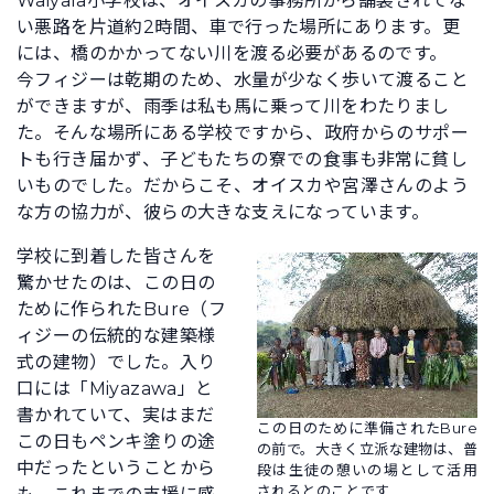
Waiyala小学校は、オイスカの事務所から舗装されてな
い悪路を片道約2時間、車で行った場所にあります。更
には、橋のかかってない川を渡る必要があるのです。
今フィジーは乾期のため、水量が少なく歩いて渡ること
ができますが、雨季は私も馬に乗って川をわたりまし
た。そんな場所にある学校ですから、政府からのサポー
トも行き届かず、子どもたちの寮での食事も非常に貧し
いものでした。だからこそ、オイスカや宮澤さんのよう
な方の協力が、彼らの大きな支えになっています。
学校に到着した皆さんを
驚かせたのは、この日の
ために作られたBure（フ
ィジーの伝統的な建築様
式の建物）でした。入り
口には「Miyazawa」と
書かれていて、実はまだ
この日のために準備されたBure
この日もペンキ塗りの途
の前で。大きく立派な建物は、普
中だったということから
段は生徒の憩いの場として活用
されるとのことです