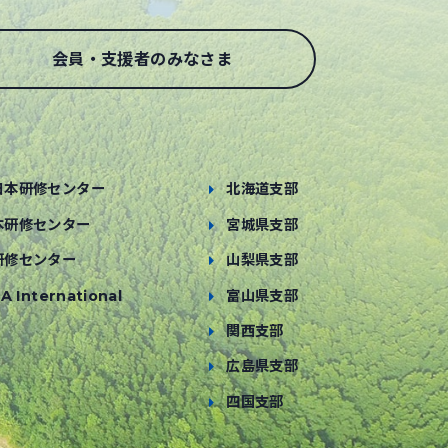
会員・支援者のみなさま
日本研修センター
北海道支部
本研修センター
宮城県支部
研修センター
山梨県支部
A International
富山県支部
関西支部
広島県支部
四国支部