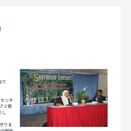
施
告で
修センタ
ブミ県
まし
守りま