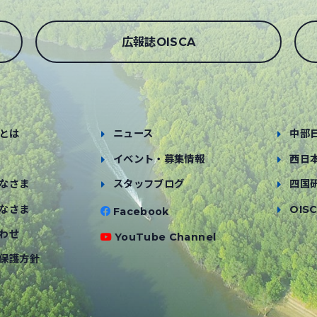
広報誌OISCA
とは
ニュース
中部
イベント・募集情報
西日
なさま
スタッフブログ
四国
なさま
OISC
Facebook
わせ
YouTube Channel
保護方針