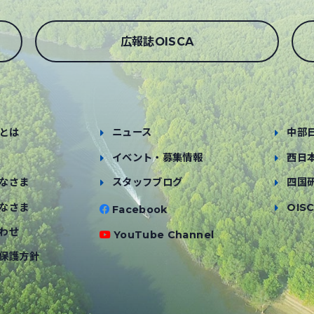
広報誌OISCA
とは
ニュース
中部
イベント・募集情報
西日
なさま
スタッフブログ
四国
なさま
OISC
Facebook
わせ
YouTube Channel
保護方針