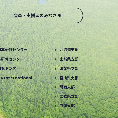
会員・支援者のみなさま
日本研修センター
北海道支部
本研修センター
宮城県支部
研修センター
山梨県支部
A International
富山県支部
関西支部
広島県支部
四国支部