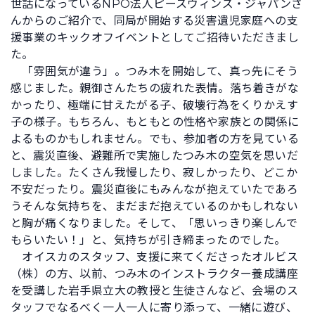
世話になっているNPO法人ピースウィンズ・ジャパンさ
んからのご紹介で、同局が開始する災害遺児家庭への支
援事業のキックオフイベントとしてご招待いただきまし
た。
「雰囲気が違う」。つみ木を開始して、真っ先にそう
感じました。親御さんたちの疲れた表情。落ち着きがな
かったり、極端に甘えたがる子、破壊行為をくりかえす
子の様子。もちろん、もともとの性格や家族との関係に
よるものかもしれません。でも、参加者の方を見ている
と、震災直後、避難所で実施したつみ木の空気を思いだ
しました。たくさん我慢したり、寂しかったり、どこか
不安だったり。震災直後にもみんなが抱えていたであろ
うそんな気持ちを、まだまだ抱えているのかもしれない
と胸が痛くなりました。そして、「思いっきり楽しんで
もらいたい！」と、気持ちが引き締まったのでした。
オイスカのスタッフ、支援に来てくださったオルビス
（株）の方、以前、つみ木のインストラクター養成講座
を受講した岩手県立大の教授と生徒さんなど、会場のス
タッフでなるべく一人一人に寄り添って、一緒に遊び、