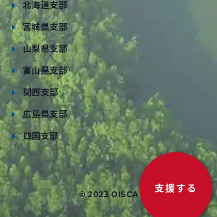
北海道支部
宮城県支部
山梨県支部
富山県支部
関西支部
広島県支部
四国支部
支援する
© 2023 OISCA