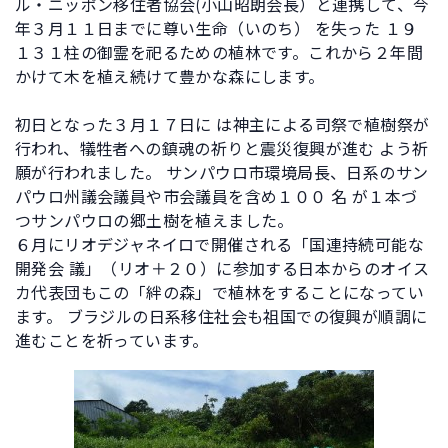
ル・ニッポン移住者協会(小山昭朗会長）と連携して、今
年３月１１日までに尊い生命（いのち） を失った １９
１３１柱の御霊を祀るための植林です。これから２年間
かけて木を植え続けて豊かな森にします。
初日となった３月１７日に は神主による司祭で植樹祭が
行われ、犠牲者への鎮魂の祈りと震災復興が進む よう祈
願が行われました。 サンパウロ市環境局長、日系のサン
パウロ州議会議員や市会議員を含め１００ 名 が１本づ
つサンパウロの郷土樹を植えました。
６月にリオデジャネイロで開催される「国連持続可能な
開発会 議」（リオ＋２０）に参加する日本からのオイス
カ代表団もこの「絆の森」で植林をすることになってい
ます。 ブラジルの日系移住社会も祖国での復興が順調に
進むことを祈っています。