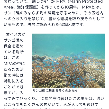
関わっていて、更には今年が MPA（Marin Protected
Area、海洋保護区）を作ってから10周年。 MPAとは、
サンゴ礁のみならず海の環境を守るために、その区域内
への立ち入りを禁じて、 豊かな環境を取り戻そうとして
いるもので、法的に認められた保護区域です。
オイスカが
サンゴ礁の
保全を進め
ている場所
は、この
MPAの中に
あるため活
動の時には
特別に入る
ことができ
サンゴ礁に集まる多くの魚たち
ますが、入
ってみてびっくり。 10年間守り続けたこの場所は、浅い
ところでもたくさんの魚がいて、人が入っても逃げず