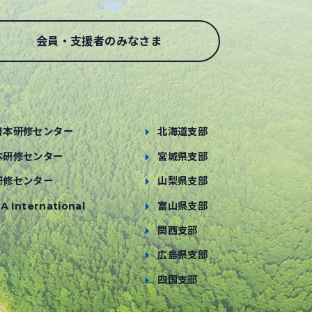
会員・支援者のみなさま
日本研修センター
北海道支部
本研修センター
宮城県支部
研修センター
山梨県支部
A International
富山県支部
関西支部
広島県支部
四国支部