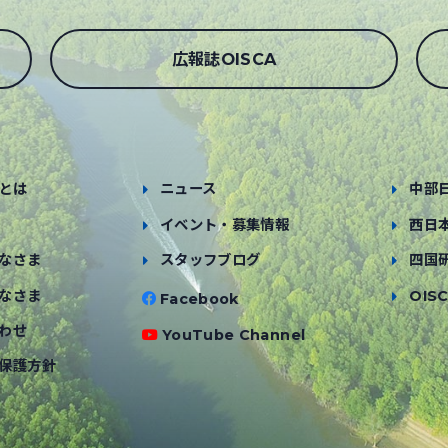
広報誌OISCA
とは
ニュース
中部
イベント・募集情報
西日
なさま
スタッフブログ
四国
なさま
OISC
Facebook
わせ
YouTube Channel
保護方針