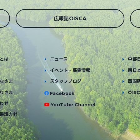
広報誌OISCA
とは
ニュース
中部
イベント・募集情報
西日
なさま
スタッフブログ
四国
なさま
OISC
Facebook
わせ
YouTube Channel
保護方針