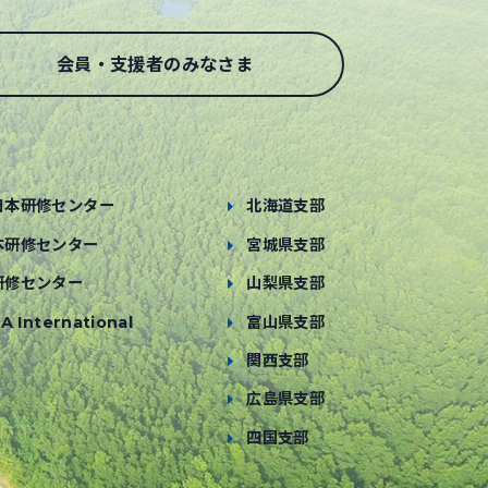
会員・支援者のみなさま
日本研修センター
北海道支部
本研修センター
宮城県支部
研修センター
山梨県支部
A International
富山県支部
関西支部
広島県支部
四国支部