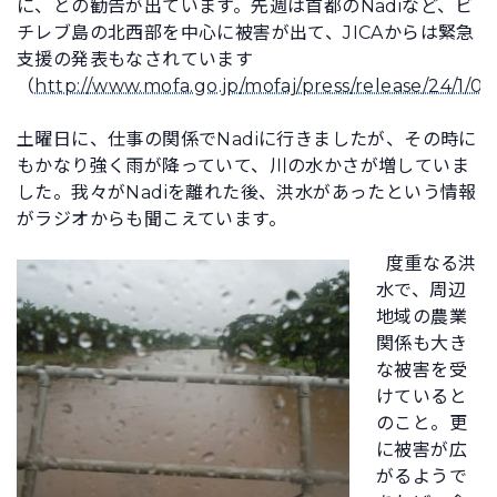
に、との勧告が出ています。先週は首都のNadiなど、ビ
チレブ島の北西部を中心に被害が出て、JICAからは緊急
支援の発表もなされています
（
http://www.mofa.go.jp/mofaj/press/release/24/1/0
土曜日に、仕事の関係でNadiに行きましたが、その時に
もかなり強く雨が降っていて、川の水かさが増していま
した。我々がNadiを離れた後、洪水があったという情報
がラジオからも聞こえています。
度重なる洪
水で、周辺
地域の農業
関係も大き
な被害を受
けていると
のこと。更
に被害が広
がるようで