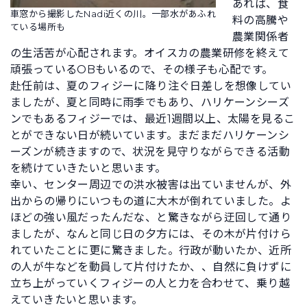
あれば、食
車窓から撮影したNadi近くの川。一部水があふれ
料の高騰や
ている場所も
農業関係者
の生活苦が心配されます。オイスカの農業研修を終えて
頑張っているOBもいるので、その様子も心配です。
赴任前は、夏のフィジーに降り注ぐ日差しを想像してい
ましたが、夏と同時に雨季でもあり、ハリケーンシーズ
ンでもあるフィジーでは、最近1週間以上、太陽を見るこ
とができない日が続いています。まだまだハリケーンシ
ーズンが続きますので、状況を見守りながらできる活動
を続けていきたいと思います。
幸い、センター周辺での洪水被害は出ていませんが、外
出からの帰りにいつもの道に大木が倒れていました。よ
ほどの強い風だったんだな、と驚きながら迂回して通り
ましたが、なんと同じ日の夕方には、その木が片付けら
れていたことに更に驚きました。行政が動いたか、近所
の人が牛などを動員して片付けたか、、自然に負けずに
立ち上がっていくフィジーの人と力を合わせて、乗り越
えていきたいと思います。