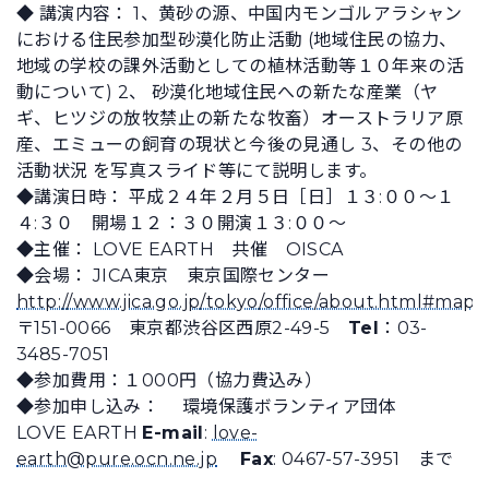
◆ 講演内容： 1、黄砂の源、中国内モンゴルアラシャン
における住民参加型砂漠化防止活動 (地域住民の協力、
地域の学校の課外活動としての植林活動等１０年来の活
動について) 2、 砂漠化地域住民への新たな産業（ヤ
ギ、ヒツジの放牧禁止の新たな牧畜）オーストラリア原
産、エミューの飼育の現状と今後の見通し 3、その他の
活動状況 を写真スライド等にて説明します。
◆講演日時： 平成２４年２月５日［日］１３:００～１
４:３０ 開場１２：３０開演１３:００～
◆主催： LOVE EARTH 共催 OISCA
◆会場： JICA東京 東京国際センター
http://www.jica.go.jp/tokyo/office/about.html#map
〒151-0066 東京都渋谷区西原2-49-5
Tel
：03-
3485-7051
◆参加費用：１000円（協力費込み）
◆参加申し込み： 環境保護ボランティア団体
LOVE EARTH
E-mail
:
love-
earth@pure.ocn.ne.jp
Fax
: 0467-57-3951 まで