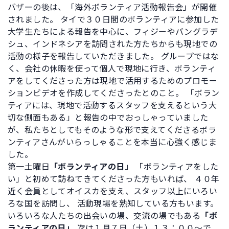
バザーの後は、「海外ボランティア活動報告会」が開催
されました。 タイで３０日間のボランティアに参加した
大学生たちによる報告を中心に、フィジーやバングラデ
シュ、インドネシアを訪問された方たちからも現地での
活動の様子を報告していただきました。 グループではな
く、会社の休暇を使って個人で現地に行き、ボランティ
アをしてくださった方は現地で活用するためのプロモー
ションビデオを作成してくださったとのこと。 「ボラン
ティアには、現地で活動するスタッフを支えるという大
切な側面もある」と報告の中でおっしゃっていました
が、私たちとしてもそのような形で支えてくださるボラ
ンティアさんがいらっしゃることを本当に心強く感じま
した。
第一土曜日
「ボランティアの日」
「ボランティアをした
い」と初めて訪ねてきてくださった方もいれば、 ４０年
近く会員としてオイスカを支え、スタッフ以上にいろい
ろな国を訪問し、 活動現場を熟知している方もいます。
いろいろな人たちの出会いの場、交流の場でもある
「ボ
ランティアの日」
次は１月７日（土）１３：００～で