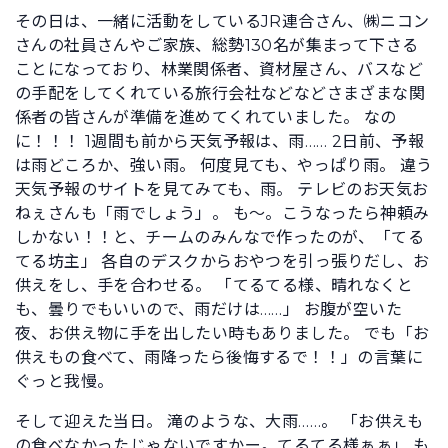
その日は、一緒に活動をしているJR連合さん、㈱ニコン
さんの社員さんやご家族、総勢130名が集まって下さる
ことになっており、林業関係者、資材屋さん、バスなど
の手配をしてくれている旅行会社などなどさまざまな関
係者の皆さんが準備を進めてくれていました。 なの
に！！！ 1週間も前から天気予報は、雨…… 2日前、予報
は雨どころか、強い雨。 何度見ても、やっぱり雨。 違う
天気予報のサイトを見てみても、雨。 テレビのお天気お
ねぇさんも「雨でしょう」。 も～。こうなったら神頼み
しかない！！と、チームのみんなで作ったのが、「てる
てる坊主」 各自のデスクからおやつを引っ張りだし、お
供えをし、手を合わせる。 「てるてる様、晴れなくと
も、曇りでもいいので、雨だけは……」 お腹が空いた
夜、お供え物に手を出したい時もありました。 でも「お
供えもの食べて、雨降ったら後悔するで！！」の言葉に
ぐっと我慢。
そして迎えた当日。 滝のような、大雨……。 「お供えも
の食べなかったじゃないですかー。てるてる様ぁぁ」 も