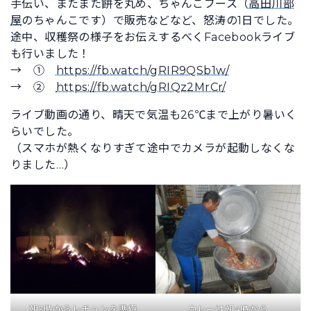
手伝い、またまた餅を丸め、ちゃんこブース（
高田川部
屋
のちゃんこです）で販売などなど、怒涛の1日でした。
途中、収穫祭の様子をお伝えするべくFacebookライブ
も行いました！
→ ①
https://fb.watch/gRIR9QSb1w/
→ ②
https://fb.watch/gRIQz2MrCr/
ライブ動画の通り、晴天で気温も26℃まで上がり暑いく
らいでした。
（スマホが熱くなりすぎて途中でカメラが起動しなくな
りました…）
朝3時からレチョンを準備
カレーは朝4時から