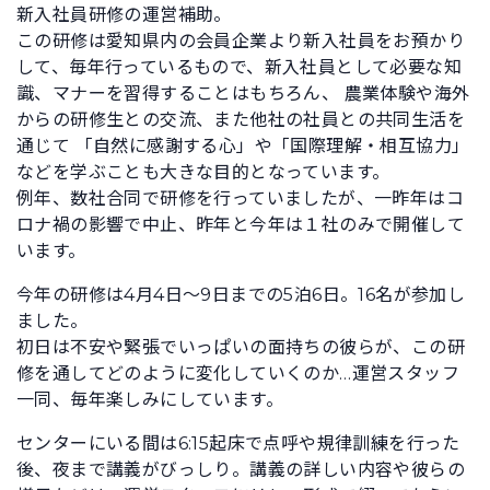
新入社員研修の運営補助。
この研修は愛知県内の会員企業より新入社員をお預かり
して、毎年行っているもので、新入社員として必要な知
識、マナーを習得することはもちろん、 農業体験や海外
からの研修生との交流、また他社の社員との共同生活を
通じて 「自然に感謝する心」や「国際理解・相互協力」
などを学ぶことも大きな目的となっています。
例年、数社合同で研修を行っていましたが、一昨年はコ
ロナ禍の影響で中止、昨年と今年は１社のみで開催して
います。
今年の研修は4月4日～9日までの5泊6日。16名が参加し
ました。
初日は不安や緊張でいっぱいの面持ちの彼らが、この研
修を通してどのように変化していくのか…運営スタッフ
一同、毎年楽しみにしています。
センターにいる間は6:15起床で点呼や規律訓練を行った
後、夜まで講義がびっしり。講義の詳しい内容や彼らの