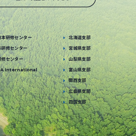
日本研修センター
北海道支部
本研修センター
宮城県支部
研修センター
山梨県支部
A International
富山県支部
関西支部
広島県支部
四国支部