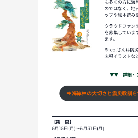
も多くの方に海
のではなく、地
ップや絵本読み
クラウドファン
を募集していま
ます。
※ico.さんは
広報イラストな
▼▼ 詳細・
➡
海岸林の大切さと震災教訓を伝
【期 間】
6月15日(月)～8月31日(月)