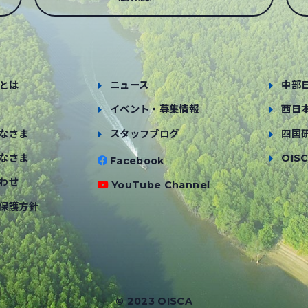
とは
ニュース
中部
イベント・募集情報
西日
なさま
スタッフブログ
四国
なさま
OISC
Facebook
わせ
YouTube Channel
保護方針
© 2023 OISCA