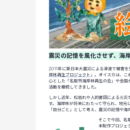
震災の記憶を風化させず、海
2011年に東日本大震災による津波で被害を
岸林再生プロジェクト
」。オイスカは、こ
心とした「名取市海岸林再生の会」や全国
活動を継続してきました。
しかし近年、松枯れや人的要因による火災
す。海岸林が将来にわたって守られ、地元
「自分ごと」として考え、震災の記憶や海
そこで今回、名取
本制作プロジェ