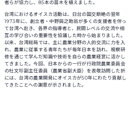
者らが協力し、85本の苗木を植えました。
台湾におけるオイスカ活動は、日台の国交断絶の翌年
1973年に、創立者・中野與之助翁が多くの支援者を伴っ
て台湾へ赴き、各界の指導者と、民間レベルの交流や相
互の学び合いの重要性を協議した時から始まりました。
以来、台湾総局では、主に農業分野の人的交流に力を入
れ、農業に従事する青年たちが毎年日本を訪れ、視察研
修を通じて学んだ知識や技術を自らの農業経営に活かし
てきました。今回、日本からの一行が行政院農業委員会
の杜文珍副主任委員（農業省副大臣）を表敬訪問した折
には、台湾の農業開発にオイスカが50年にわたり貢献し
てきたことへの謝意が示されました。