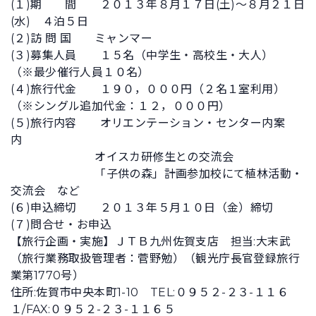
(１)期 間 ２０１３年８月１７日(土)～８月２１日
(水) ４泊５日
(２)訪 問 国 ミャンマー
(３)募集人員 １５名（中学生・高校生・大人）
（※最少催行人員１０名）
(４)旅行代金 １９０，０００円（２名１室利用）
（※シングル追加代金：１２，０００円）
(５)旅行内容 オリエンテーション・センター内案
内
オイスカ研修生との交流会
「子供の森」計画参加校にて植林活動・
交流会 など
(６)申込締切 ２０１３年５月１０日（金）締切
(７)問合せ・お申込
【旅行企画・実施】ＪＴＢ九州佐賀支店 担当:大末武
（旅行業務取扱管理者：菅野勉）（観光庁長官登録旅行
業第1770号）
住所:佐賀市中央本町1-10 TEL:０９５２-２３-１１６
１/FAX:０９５２-２３-１１６５