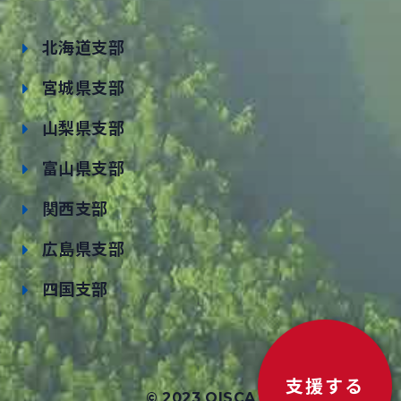
北海道支部
宮城県支部
山梨県支部
富山県支部
関西支部
広島県支部
四国支部
支援する
© 2023 OISCA