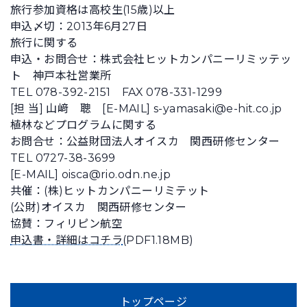
旅行参加資格は高校生(15歳)以上
申込〆切：2013年6月27日
旅行に関する
申込・お問合せ：株式会社ヒットカンパニーリミッテッ
ト 神戸本社営業所
TEL 078-392-2151 FAX 078-331-1299
[担 当] 山﨑 聰 [E-MAIL] s-yamasaki@e-hit.co.jp
植林などプログラムに関する
お問合せ：公益財団法人オイスカ 関西研修センター
TEL 0727-38-3699
[E-MAIL] oisca@rio.odn.ne.jp
共催：(株)ヒットカンパニーリミテット
(公財)オイスカ 関西研修センター
協賛：フィリピン航空
申込書・詳細はコチラ
(PDF1.18MB)
トップページ