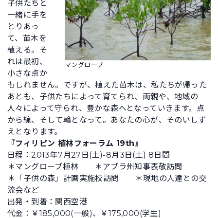
子供たちと
一緒に手を
とりあっ
て、苗木を
植える。そ
れは最初、
マングローブ
小さな点か
もしれません。ですが、植えた苗木は、私たちが帰った
あとも、子供たちによって育てられ、両親や、地域の
人々によって守られ、豊かな森へとなっていきます。点
から線、そして輪となって。あなたの心が、そのいしず
えとなります。
『フィリピン 植林フォーラム 19th』
日程：2013年7月27日(土)-8月3日(土) 8日間
＊マングローブ植林 ＊アブラ州知事表敬訪問
＊「子供の森」計画実施校訪問 ＊現地の人達との交
流会など
出発・到着：関西空港
代金：￥185,000(一般)、￥175,000(学生)