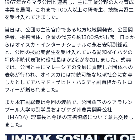
1967年からマラ公団と連携し、主に工業分野の人材育成
事業を展開。これまで1100人以上の研修生、技能実習生
を受け入れてきました。
当日は、公団の主管官庁である地方地域開発省、公団関
係者、提携団体、企業の代表ら約1300名が出席。日本か
らはオイスカ・インターナショナルの永石安明副総裁
と、公団の技能実習生を受け入れている愛知ダイハツの
坪内孝暁代表取締役社長ほか2名が参加しました。式典
では、公団と共にマレーシアの発展に貢献した団体への
表彰が行われ、オイスカには持続可能な地球社会に寄与
したとしてアハマド・ザヒド・ハミディ副首相からトロ
フィーが贈られました。
また永石副総裁は今回の渡航で、公団傘下のクアラルン
プール大学の副学長およびケダ州農業開発公社
（MADA）理事長と今後の連携協議について意見交換し
ました。