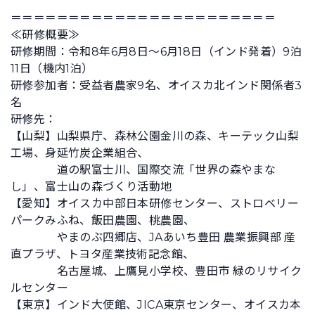
＝＝＝＝＝＝＝＝＝＝＝＝＝＝＝＝＝＝＝＝＝＝＝
≪研修概要≫
研修期間：令和8年6月8日～6月18日（インド発着）9泊
11日（機内1泊）
研修参加者：受益者農家9名、オイスカ北インド関係者3
名
研修先：
【山梨】山梨県庁、森林公園金川の森、キーテック山梨
工場、身延竹炭企業組合、
道の駅富士川、国際交流「世界の森やまな
し」、富士山の森づくり活動地
【愛知】オイスカ中部日本研修センター、ストロベリー
パークみふね、飯田農園、桃農園、
やまのぶ四郷店、JAあいち豊田 農業振興部 産
直プラザ、トヨタ産業技術記念館、
名古屋城、上鷹見小学校、豊田市 緑のリサイク
ルセンター
【東京】インド大使館、JICA東京センター、オイスカ本