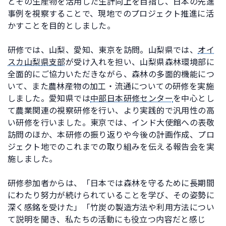
とその生産物を活用した生計向上を目指し、日本の先進
事例を視察することで、現地でのプロジェクト推進に活
かすことを目的としました。
研修では、山梨、愛知、東京を訪問。山梨県では、
オイ
スカ山梨県支部
が受け入れを担い、山梨県森林環境部に
全面的にご協力いただきながら、森林の多面的機能につ
いて、また農林産物の加工・流通についての研修を実施
しました。愛知県では
中部日本研修センター
を中心とし
て農業関連の視察研修を行い、より実践的で汎用性の高
い研修を行いました。東京では、インド大使館への表敬
訪問のほか、本研修の振り返りや今後の計画作成、プロ
ジェクト地でのこれまでの取り組みを伝える報告会を実
施しました。
研修参加者からは、「日本では森林を守るために長期間
にわたり努力が続けられていることを学び、その姿勢に
深く感銘を受けた」「竹炭の製造方法や利用方法につい
て説明を聞き、私たちの活動にも役立つ内容だと感じ