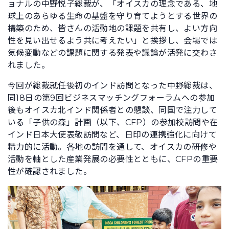
ョナルの中野悦子総裁が、「オイスカの理念である、地
球上のあらゆる生命の基盤を守り育てようとする世界の
構築のため、皆さんの活動地の課題を共有し、よい方向
性を見い出せるよう共に考えたい」と挨拶し、会場では
気候変動などの課題に関する発表や議論が活発に交わさ
れました。
今回が総裁就任後初のインド訪問となった中野総裁は、
同18日の第9回ビジネスマッチングフォーラムへの参加
後もオイスカ北インド関係者との懇談、同国で注力して
いる「子供の森」計画（以下、CFP）の参加校訪問や在
インド日本大使表敬訪問など、日印の連携強化に向けて
精力的に活動。各地の訪問を通して、オイスカの研修や
活動を軸とした産業発展の必要性とともに、CFPの重要
性が確認されました。