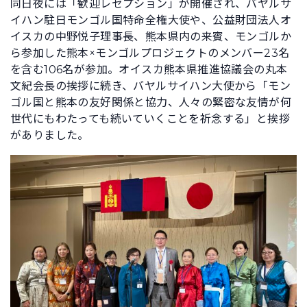
同日夜には「歓迎レセプション」が開催され、バヤルサ
イハン駐日モンゴル国特命全権大使や、公益財団法人オ
イスカの中野悦子理事長、熊本県内の来賓、モンゴルか
ら参加した熊本×モンゴルプロジェクトのメンバー23名
を含む106名が参加。オイスカ熊本県推進協議会の丸本
文紀会長の挨拶に続き、バヤルサイハン大使から「モン
ゴル国と熊本の友好関係と協力、人々の緊密な友情が何
世代にもわたっても続いていくことを祈念する」と挨拶
がありました。