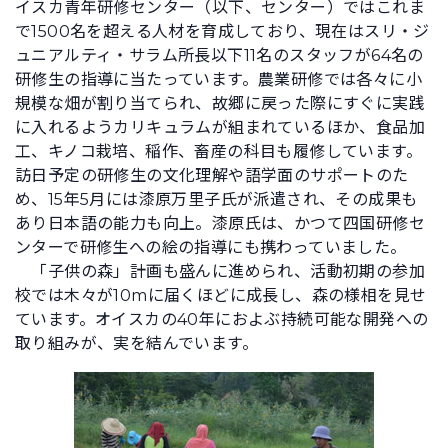
イスカ青年研修センター（以下、センター）ではこれま
で1500名を超える人材を育成しており、現在はスリ・ジ
ュニアルティ・サラム所長以下11名のスタッフが64名の
研修生の指導に当たっています。農業研修では各々に小
規模な畑が割り当てられ、故郷に戻った際にすぐに実践
に入れるようカリキュラムが組まれているほか、食品加
工、キノコ栽培、稲作、畜産の科目も履修しています。
訪日予定の研修生の文化理解や語学面のサポートのた
め、15年5月には漆原万里子氏が派遣され、その成果も
あり日本語の能力も向上。漆原氏は、かつて四国研修セ
ンターで研修生への絵の指導にも携わっていました。
「子供の森」計画も盛んに進められ、活動初期の参加
校では木々が10mに届くほどに成長し、森の様相を見せ
ています。オイスカの40年におよぶ持続可能な開発への
取り組みが、実を結んでいます。