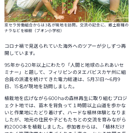
京セラ労働組合からは3名が現地を訪問。交流の記念に、郷土樹種の
ナラなどを植樹（ブオン小学校）
コロナ禍で見送られていた海外へのツアーが少しずつ再
開しています。
95年から20年以上にわたり「人間と地球のふれあいセ
ミナー」と題して、フィリピンのヌエバビスカヤ州に組
合員の派遣を続けてきた電力総連は、5月31日〜6月9
日、15名が現地を訪問しました。
植栽地を広げながら600haの森林再生に取り組むプロジ
ェクト地では、苗木を背負って１時間以上山道を歩かな
いと作業地にたどり着けず、ハードな植林体験となりま
したが、地元の住民や子どもたちとの交流を育みながら
約2000本を植栽しました。参加者からは、「植林だけ