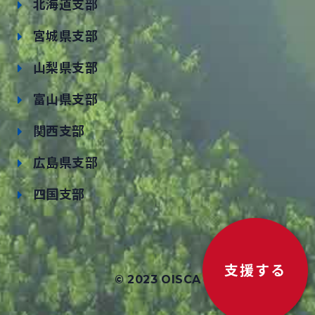
北海道支部
宮城県支部
山梨県支部
富山県支部
関西支部
広島県支部
四国支部
支援する
© 2023 OISCA