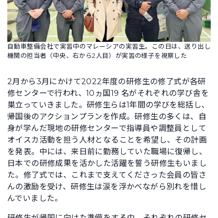
自動車整備会社で実習中のマレーシアの実習生。この日は、送り出し
機関の担当者（中央、右から2人目）が実習の様子を視察した
2月から3月にかけて2022年度の研修生の修了式が各研
修センターで行われ、10ヵ国19 名がそれぞれの学び舎を
巣立っていきました。研修生らは1年間の学びを総括し、
帰国後のアクションプランを作成。研修生の多くは、自
身が学んだ現地の研修センターで指導員や調整員として
オイスカ活動を担う人材となることを希望し、その計画
を発表。中には、来日前に勤務していた職場に復帰し、
日本での研修成果を活かした活躍を誓う研修生もいまし
た。修了式では、これまで支えてくださった会員の皆さ
んの激励を受け、研修生は涙を浮かべながら別れを惜し
んでいました。
研修生が帰国に向けた準備をする中、それぞれの研修セ