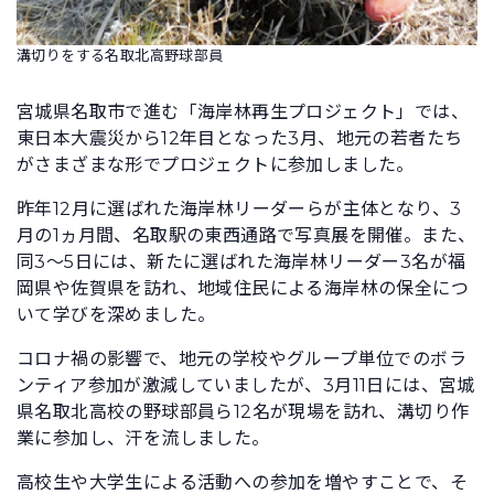
溝切りをする名取北高野球部員
宮城県名取市で進む「海岸林再生プロジェクト」では、
東日本大震災から12年目となった3月、地元の若者たち
がさまざまな形でプロジェクトに参加しました。
昨年12月に選ばれた海岸林リーダーらが主体となり、3
月の1ヵ月間、名取駅の東西通路で写真展を開催。また、
同3〜5日には、新たに選ばれた海岸林リーダー3名が福
岡県や佐賀県を訪れ、地域住民による海岸林の保全につ
いて学びを深めました。
コロナ禍の影響で、地元の学校やグループ単位でのボラ
ンティア参加が激減していましたが、3月11日には、宮城
県名取北高校の野球部員ら12名が現場を訪れ、溝切り作
業に参加し、汗を流しました。
高校生や大学生による活動への参加を増やすことで、そ