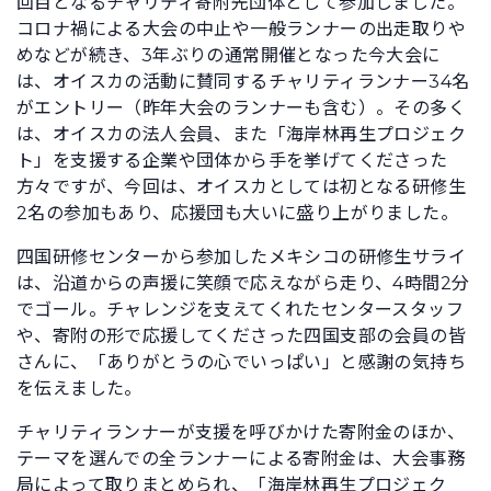
回目となるチャリティ寄附先団体として参加しました。
コロナ禍による大会の中止や一般ランナーの出走取りや
めなどが続き、3年ぶりの通常開催となった今大会に
は、オイスカの活動に賛同するチャリティランナー34名
がエントリー（昨年大会のランナーも含む）。その多く
は、オイスカの法人会員、また「海岸林再生プロジェク
ト」を支援する企業や団体から手を挙げてくださった
方々ですが、今回は、オイスカとしては初となる研修生
2名の参加もあり、応援団も大いに盛り上がりました。
四国研修センターから参加したメキシコの研修生サライ
は、沿道からの声援に笑顔で応えながら走り、4時間2分
でゴール。チャレンジを支えてくれたセンタースタッフ
や、寄附の形で応援してくださった四国支部の会員の皆
さんに、「ありがとうの心でいっぱい」と感謝の気持ち
を伝えました。
チャリティランナーが支援を呼びかけた寄附金のほか、
テーマを選んでの全ランナーによる寄附金は、大会事務
局によって取りまとめられ、「海岸林再生プロジェク