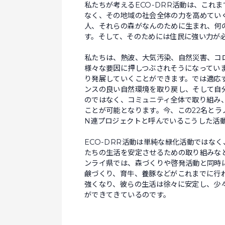
私たちが考えるECO-DRR活動は、これ
なく、その地域の社会全体の力を高めてい
人、それらの森がなんのために生まれ、何
す。そして、そのためには住民に強い力が
私たちは、熱波、大気汚染、自然災害、コ
様々な要因に押しつぶされそうになってい
り発展していくことができます。では適応
ンスの良い自然環境を取り戻し、そして自
のではなく、コミュニティ全体で取り組み
ことが可能となります。今、この22名と
N連プロジェクトと呼んでいるこうした活
ECO-DRR活動は単純な緑化活動ではな
たちの生活を安定させるための取り組みな
ンライ県では、森づくりや啓発活動と同時
鹸づくり、育牛、養豚などがこれまでに行
強くなり、彼らの生活は徐々に安定し、少
ができてきているのです。