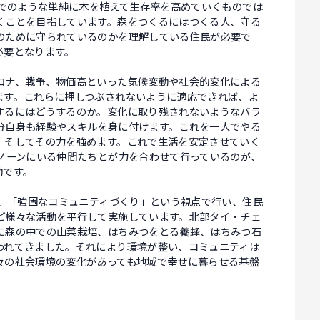
までのような単純に木を植えて生存率を高めていくものでは
くことを目指しています。森をつくるにはつくる人、守る
のために守られているのかを理解している住民が必要で
必要となります。
ロナ、戦争、物価高といった気候変動や社会的変化による
ます。これらに押しつぶされないように適応できれば、よ
するにはどうするのか。変化に取り残されないようなバラ
分自身も経験やスキルを身に付けます。これを一人でやる
、そしてその力を強めます。これで生活を安定させていく
ラノーンにいる仲間たちとが力を合わせて行っているのが、
動です。
く、「強固なコミュニティづくり」という視点で行い、住民
ど様々な活動を平行して実施しています。北部タイ・チェ
に森の中での山菜栽培、はちみつをとる養蜂、はちみつ石
われてきました。それにより環境が整い、コミュニティは
々の社会環境の変化があっても地域で幸せに暮らせる基盤