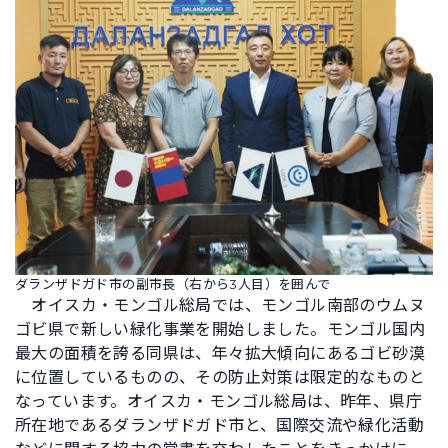
ダランザドガド市の副市長（右から3人目）を囲んで
オイスカ・モンゴル総局では、モンゴル南部のウムヌ
ゴビ県で新しい緑化事業を開始しました。モンゴル国内
最大の面積を誇る同県は、年々拡大傾向にあるゴビ砂漠
に位置しているものの、その防止対策は限定的なものと
なっています。オイスカ・モンゴル総局は、昨年、県庁
所在地であるダランザドガド市と、国際交流や緑化活動