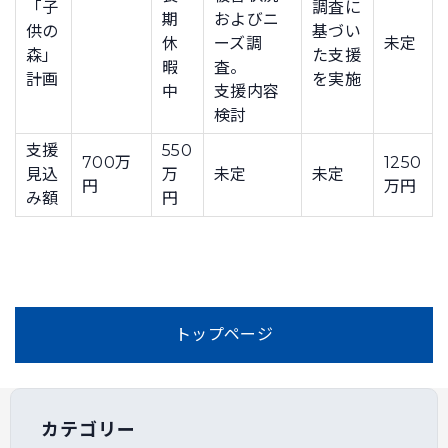
「子
調査に
期
およびニ
供の
基づい
休
ーズ調
未定
森」
た支援
暇
査。
計画
を実施
中
支援内容
検討
支援
550
700万
1250
見込
万
未定
未定
円
万円
み額
円
トップページ
カテゴリー