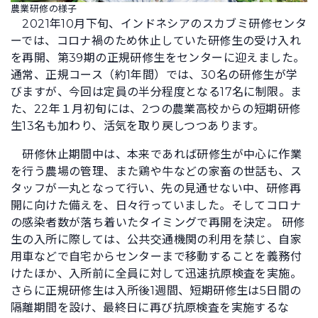
農業研修の様子
2021年10月下旬、インドネシアのスカブミ研修センタ
ーでは、コロナ禍のため休止していた研修生の受け入れ
を再開、第39期の正規研修生をセンターに迎えました。
通常、正規コース（約1年間）では、30名の研修生が学
びますが、今回は定員の半分程度となる17名に制限。ま
た、22年１月初旬には、2つの農業高校からの短期研修
生13名も加わり、活気を取り戻しつつあります。
研修休止期間中は、本来であれば研修生が中心に作業
を行う農場の管理、また鶏や牛などの家畜の世話も、ス
タッフが一丸となって行い、先の見通せない中、研修再
開に向けた備えを、日々行っていました。そしてコロナ
の感染者数が落ち着いたタイミングで再開を決定。 研修
生の入所に際しては、公共交通機関の利用を禁じ、自家
用車などで自宅からセンターまで移動することを義務付
けたほか、入所前に全員に対して迅速抗原検査を実施。
さらに正規研修生は入所後1週間、短期研修生は5日間の
隔離期間を設け、最終日に再び抗原検査を実施するな