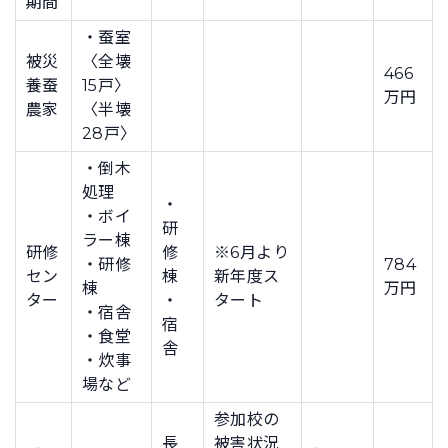
期間
・蚕室
被災
〈全壊
466
養蚕
15戸〉
万円
農家
〈半壊
28戸〉
・倒木
処理
・
・ボイ
研
ラー棟
研修
修
※6月より
・研修
784
セン
棟
新年度ス
棟
万円
ター
・
タート
・宿舎
宿
・食堂
舎
・炊事
場など
参加校の
長
被害状況