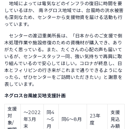
地域によっては電気などのインフラの復旧に時間を要
しているほか、 南ネグロス地域では、台風時の洪水被害
も深刻なため、センターから支援物資を届ける活動も行
っています。
センターの渡辺重美所長は、「日本からのご支援で倒
木処理作業や施設修復のための資機材が購入でき、あり
がたく思っている。また、たくさんの心配の声も届いて
いるが、センタースタッフ一同、強い気持ちで再興に取
り組んでいるので安心してほしい。コロナが終息し、日
本とフィリピンの行き来がこれまで通りできるようにな
ったら、ぜひセンターをご訪問いただきたい」と謝意を
表しています。
ネグロス台風被災地支援計画
支援
～2022
同4
支援
対
23年
年3月
～5
同6～8月
見込
象/
度
末
月
み額