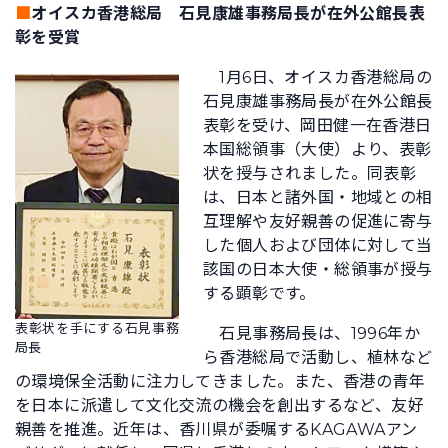
■
オイスカ香港総局 石見康雄事務局長が在外公館長表
彰を受賞
1月6日、オイスカ香港総局の
石見康雄事務局長が在外公館長
表彰を受け、岡田健一在香港日
本国総領事（大使）より、表彰
状を授与されました。同表彰
は、日本と諸外国・地域との相
互理解や友好親善の促進に寄与
した個人および団体に対して当
該国の日本大使・総領事が授与
する顕彰です。
表彰状を手にする石見事務
石見事務局長は、1996年か
局長
ら香港総局で活動し、植林など
の環境保全活動に注力してきました。また、香港の青年
を日本に派遣して文化交流の機会を創出するなど、友好
親善を推進。近年は、香川県が委嘱するKAGAWAアン