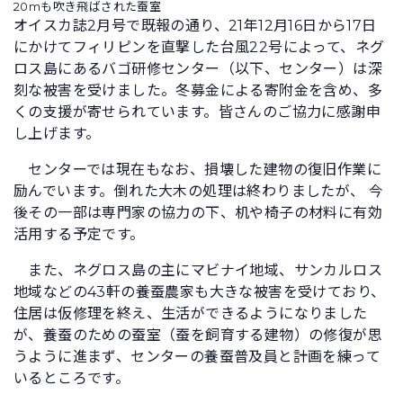
20mも吹き飛ばされた蚕室
オイスカ誌2月号で既報の通り、21年12月16日から17日
にかけてフィリピンを直撃した台風22号によって、ネグ
ロス島にあるバゴ研修センター（以下、センター）は深
刻な被害を受けました。冬募金による寄附金を含め、多
くの支援が寄せられています。皆さんのご協力に感謝申
し上げます。
センターでは現在もなお、損壊した建物の復旧作業に
励んでいます。倒れた大木の処理は終わりましたが、 今
後その一部は専門家の協力の下、机や椅子の材料に有効
活用する予定です。
また、ネグロス島の主にマビナイ地域、サンカルロス
地域などの43軒の養蚕農家も大きな被害を受けており、
住居は仮修理を終え、生活ができるようになりました
が、養蚕のための蚕室（蚕を飼育する建物）の修復が思
うように進まず、センターの養蚕普及員と計画を練って
いるところです。