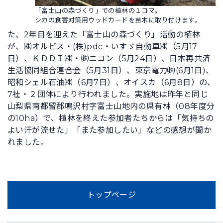
「富士山の森づくり」での植林の１コマ。
シカの食害対策用ウッドカードを苗木に取り付けます。
た、2年目を迎えた「富士山の森づくり」活動の植林
が、㈱オルビス・(株)pdc・いすゞ自動車㈱（5月17
日）、ＫＤＤＩ㈱・㈱ニコン（5月24日）、日本再共済
生活協同組合連合会（5月31日）、東京電力㈱(6月1日)、
昭和シェル石油㈱（6月7日）、オイスカ（6月8日）の、
7社・２団体により行われました。実施地は昨年と同じ
山梨県南都留郡鳴沢村字富士山地内の県有林（08年度分
の10ha）で、植林を終えた参加者たちからは「気持ちの
よい汗が流せた」「また参加したい」などの感想が聞か
れました。
トップページ