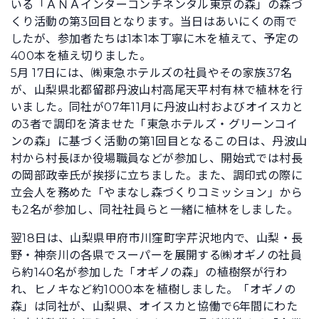
いる「ＡＮＡインターコンチネンタル東京の森」の森づ
くり活動の第3回目となります。当日はあいにくの雨で
したが、参加者たちは1本1本丁寧に木を植えて、予定の
400本を植え切りました。
5月 17日には、㈱東急ホテルズの社員やその家族37名
が、山梨県北都留郡丹波山村高尾天平村有林で植林を行
いました。同社が07年11月に丹波山村およびオイスカと
の3者で調印を済ませた「東急ホテルズ・グリーンコイ
ンの森」に基づく活動の第1回目となるこの日は、丹波山
村から村長ほか役場職員などが参加し、開始式では村長
の岡部政幸氏が挨拶に立ちました。また、調印式の際に
立会人を務めた「やまなし森づくりコミッション」から
も2名が参加し、同社社員らと一緒に植林をしました。
翌18日は、山梨県甲府市川窪町字芹沢地内で、山梨・長
野・神奈川の各県でスーパーを展開する㈱オギノの社員
ら約140名が参加した「オギノの森」の植樹祭が行わ
れ、ヒノキなど約1000本を植樹しました。「オギノの
森」は同社が、山梨県、オイスカと協働で6年間にわた