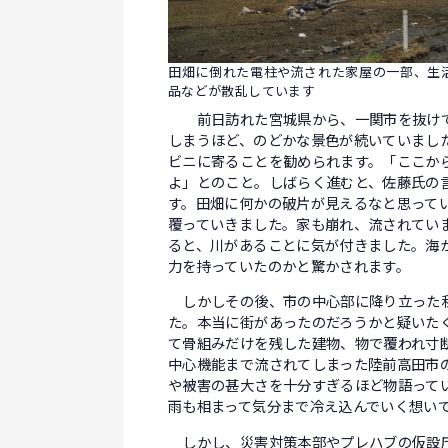
田畑に倒れた電柱や流された家屋の一部、生
品などが散乱しています
前日訪れた宮城県から、一関市を抜けて
しまうほど、のどかな景色が続いていまし
ビニに寄ることを勧められます。「ここか
よ」とのこと。しばらく進むと、佐藤氏の
す。田畑に何かの破片が見えるなと思って
覆っていきました。家も崩れ、流されてい
ると、川があることに気が付きました。海
力を持っていたのかと驚かされます。
しかしその後、市の中心部に降り立った私
た。本当に街があったのだろうかと疑いた
て骨組みだけを残した建物、物で覆われ寸
中心機能まで流されてしまった陸前高田市
や被害の甚大さを十分すぎるほど物語って
雨も相まって気分まで冷え込んでいく想い
しかし、災害対策本部やプレハブの仮設庁