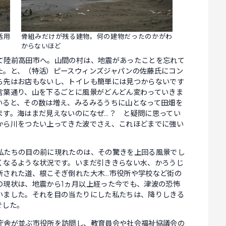
活用
骨組みだけが残る建物。何の建物だったのかがわ
からないほど
陸前高田市へ。山間の村は、地震があったことを忘れて
た。と、（特活）ピースウィンズジャパンの佐藤氏にコン
ら先はお店もないし、トイレも簡単には見つからないです
言葉通り、山を下るごとに風景がどんどん変わっていきま
いると、その数は増え、みるみるうちに山となって田畑を
ます。海はまだ見えないのになぜ…？ と疑問に思ってい
から川をつたい上ってきた波でさえ、これほどまでに強い
たちの目の前に現れたのは、その驚きを上回る風景でし
くなるような状況です。いまだ引ききらない水、かろうじ
断された道、根こそぎ倒れた大木…市役所や学校など街の
の現状は、地震から1ヵ月以上経った今でも、津波の恐怖
いました。それを目の当たりにした私たちは、降りしきる
でした。
舎が並ぶ市役所を訪問し、教育員会や社会福祉協議会の