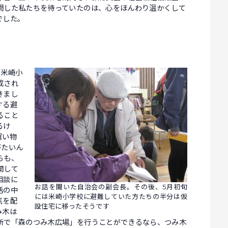
問した私たちを待っていたのは、心をほんわり温かくして
でした。
る米崎小
成され
きまし
する避
ること
るけ
買い物
がたいん
らも、
開して
相談に
お話を聞いた自治会の副会長。その後、5月初旬
活の中
には米崎小学校に避難していた方たちの半分は仮
気を配
設住宅に移ったそうです
み木は
所で「森のつみ木広場」を行うことができるなら、つみ木