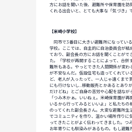
方にお話を聞いた後、避難所や保育園を訪
くれる出会いと、とても大事な「気づき」
【米崎小学校】
同市で3番目に大きい避難所になってい
学校。ここでは、自主的に自治委員会が結
ており、副会長の方にお話を聞くことがで
た。「学校が再開することによって、合併
難所もある。やっとできた人間関係が変わ
が不安なんだ。仮設住宅も造ってくれてい
ど、老人が入ったって、一人じゃ遠くまで
にも行けないし…移動販売とかあるとあり
だけどね」とご自身の苦労や心配を話なが
「つみ木かぁ。いいねぇ。米崎保育園が再
いるから行ってみるといいよ」と私たちの
のってくれた副会長さん。大変な避難所生
でコミュニティを作り、温かい場所作りに
ってきたことがよく伝わってきました。つ
お年寄りにも馴染みがあるもの。もし避難