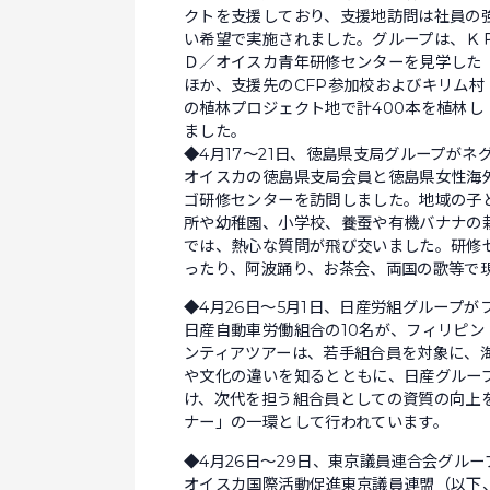
クトを支援しており、支援地訪問は社員の
い希望で実施されました。グループは、Ｋ
Ｄ／オイスカ青年研修センターを見学した
ほか、支援先のCFP参加校およびキリム村
の植林プロジェクト地で計400本を植林し
ました。
◆4月17〜21日、徳島県支局グループがネ
オイスカの徳島県支局会員と徳島県女性海
ゴ研修センターを訪問しました。地域の子
所や幼稚園、小学校、養蚕や有機バナナの
では、熱心な質問が飛び交いました。研修
ったり、阿波踊り、お茶会、両国の歌等で
◆4月26日〜5月1日、日産労組グループが
日産自動車労働組合の10名が、フィリピ
ンティアツアーは、若手組合員を対象に、
や文化の違いを知るとともに、日産グルー
け、次代を担う組合員としての資質の向上
ナー」の一環として行われています。
◆4月26日～29日、東京議員連合会グル
オイスカ国際活動促進東京議員連盟（以下、