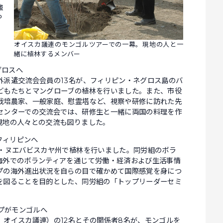
強
Ｐ
オイスカ議連のモンゴルツアーでの一幕。現地の人と一
緒に植林するメンバー
グロスへ
外派遣交流会会員の13名が、フィリピン・ネグロス島のバ
どもたちとマングローブの植林を行いました。また、市役
栽培農家、一般家庭、慰霊塔など、視察や研修に訪れた先
センターでの交流会では、研修生と一緒に両国の料理を作
現地の人々との交流も図りました。
フィリピンへ
ン・ヌエバビスカヤ州で植林を行いました。同労組のボラ
海外でのボランティアを通じて労働・経済および生活事情
プの海外進出状況を自らの目で確かめて国際感覚を身につ
を図ることを目的とした、同労組の「トップリーダーセミ
ープがモンゴルへ
オイスカ議連）の12名とその関係者8名が、モンゴルを