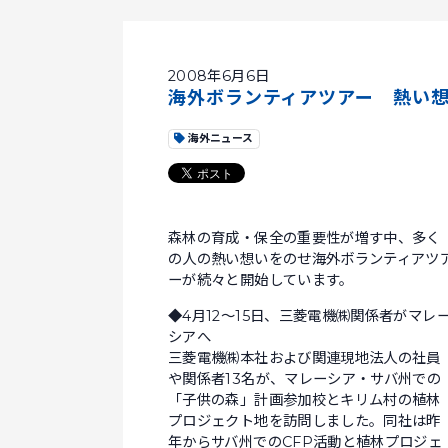
2008年6月6日
海外ボランティアツアー 熱い想
海外ニュース
森林の育成・保全の重要性が増す中、多く
の人の熱い想いをのせ海外ボランティアツ
ーが続々と開始しています。
◆4月12～15日、三菱電機㈱関係者がマレ
シアへ
三菱電機㈱本社および関連現地法人の社員
や関係者13名が、マレーシア・サバ州での
「子供の森」計画参加校とキリム村の植林
プロジェクト地を訪問しました。同社は昨
年からサバ州でのCFP活動と植林プロジェ