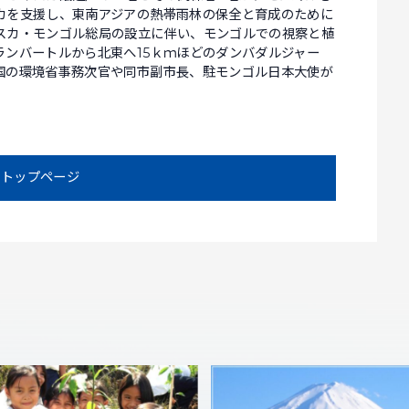
カを支援し、東南アジアの熱帯雨林の保全と育成のために
スカ・モンゴル総局の設立に伴い、モンゴルでの視察と植
ランバートルから北東へ15ｋｍほどのダンバダルジャー
国の環境省事務次官や同市副市長、駐モンゴル日本大使が
トップページ