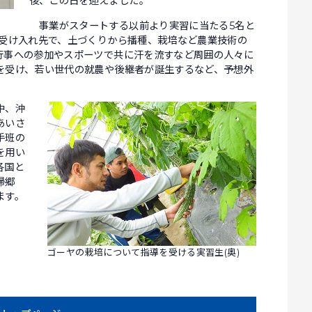
後、この日を迎えました。
事業がスタートする以前より実習に当たる5名と
の受け入れ先で、土づくりから播種、栽培など農業技術の
行事への参加やスポーツで共に汗を流すなど周囲の人々に
を受け、若い世代の就農や後継者が誕生するなど、予想外
中、沖
あいさ
手班の
を用い
各国と
帰郷
ます。
ゴーヤの栽培について指導を受ける実習生(奥)