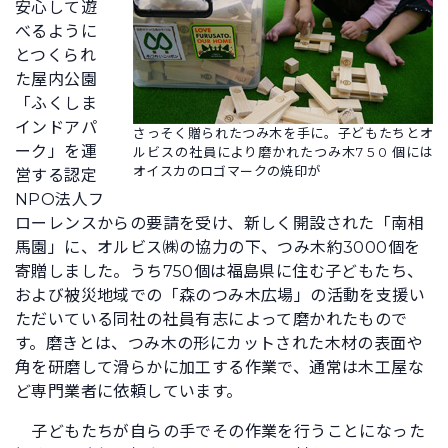
安心して遊
べるように
とつくられ
た屋内公園
「ふくしま
インドアパ
さっそく贈られたつみ木を手に。子どもたちとオ
ーク」を運
ルビスの社員により磨かれたつみ木7 5 0 個には
オイスカのロゴマークの焼印が
営する認定
NPO法人フ
ローレンスからの要請を受け、新しく開設された「南相
馬園」に、オルビス㈱の協力の下、つみ木約3000個を
寄贈しました。うち750個は福島県に住む子どもたち、
および被災地域での「森のつみ木広場」の活動を支援い
ただいている同社の社員有志によって磨かれたもので
す。磨きとは、つみ木の形にカットされた木材の表面や
角を研磨して滑らかに加工する作業で、通常は木工屋な
ど専門業者に依頼しています。
子どもたちが自らの手でその作業を行うことになった