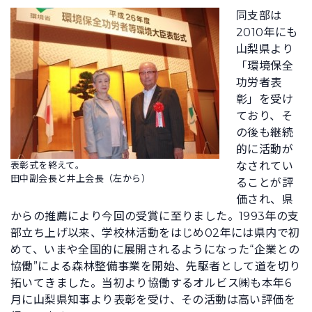
同支部は
2010年にも
山梨県より
「環境保全
功労者表
彰」を受け
ており、そ
の後も継続
的に活動が
表彰式を終えて。
なされてい
田中副会長と井上会長（左から）
ることが評
価され、県
からの推薦により今回の受賞に至りました。1993年の支
部立ち上げ以来、学校林活動をはじめ02年には県内で初
めて、いまや全国的に展開されるようになった“企業との
協働”による森林整備事業を開始、先駆者として道を切り
拓いてきました。当初より協働するオルビス㈱も本年6
月に山梨県知事より表彰を受け、その活動は高い評価を