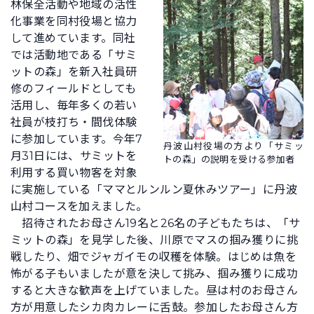
林保全活動や地域の活性
化事業を同村役場と協力
して進めています。同社
では活動地である「サミ
ットの森」を新入社員研
修のフィールドとしても
活用し、毎年多くの若い
社員が枝打ち・間伐体験
に参加しています。今年7
丹波山村役場の方より「サミッ
月31日には、サミットを
トの森」の説明を受ける参加者
利用する買い物客を対象
に実施している「ママとルンルン夏休みツアー」に丹波
山村コースを加えました。
招待されたお母さん19名と26名の子どもたちは、「サ
ミットの森」を見学した後、川原でマスの掴み獲りに挑
戦したり、畑でジャガイモの収穫を体験。はじめは魚を
怖がる子もいましたが意を決して挑み、掴み獲りに成功
すると大きな歓声を上げていました。昼は村のお母さん
方が用意したシカ肉カレーに舌鼓。参加したお母さん方