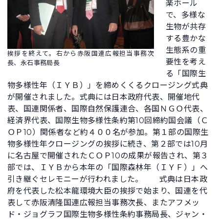
楽ホール
で、多様な
生物が共存
する豊かな
生態系の重
挨拶を終えて。右から赤阪国連広報担当事務次
要性を考え
長、永石事務局長
る「国際生
物多様性年（ＩＹＢ）」を締めくくるクロージング式典
が開催されました。式典には日本政府代表、開催地代
表、国連関係者、国際自然保護連合、各国ＮＧＯ代表、
経済界代表、国際生物多様性条約第10回締約国会議（Ｃ
ＯＰ10）関係者など約４００名が参加。第１部の国際生
物多様性年クロージングの挨拶に続き、第２部では10月
に名古屋で開催されたＣＯＰ10の成果が報告され、第３
部では、ＩＹＢから本年の「国際森林年（ＩＹＦ）」へ
引き継ぐセレモニーが行われました。
式典は日本政
府を代表した松本龍環境大臣の挨拶で始まり、国連を代
表して赤阪清隆国連広報担当事務次長、またアフメッ
ド・ジョグラフ国際生物多様性条約事務局長、ジャン・