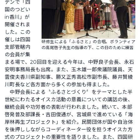
デンで「四
国のつどい
in香川」が
開催されま
した。この
催しは四国
研修生による「ふるさと」の合唱。ボランティア
支部管轄内
の高尾啓子先生の指導の下、この日のために練習
の会員が集
まる場で、20回目を迎える今年は、中野良子会長、永石
安明事務局長も出席。また、玉木雄一郎衆議院議員、天
雲俊夫香川県副知事、勝又正秀高松市副市長、藤井賢綾
川町長など各方面から多くの参加も得ました。
中野会長による〝ふるさとづくり〞をテーマとした半
世紀にわたるオイスカ活動の意義についての講話の後、
継続会員や功労者の表彰が行われました。続いて、本部
啓発普及部課長・吉田俊通が、宮城県で進めている「海
岸林再生プロジェクト」を紹介。民間団体が国や自治体
を後押ししながらコーディネーター役を担うオイスカ方
式のプロジェクトの重要性を語りました。また、四国研