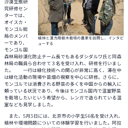
沙漠生態研
究研修セン
ターでは、
オイスカ・
モンゴル総
局のメンバ
植林と漢方用樹木栽培の農家を訪問し、インタビ
ーであり、
ューする
モンゴル国
森林局砂漠化防止チーム長でもあるダシダルワ氏と同森
林局の職員ら合わせて３名を受け入れ、研修を行いまし
た。
一行は緑化技術への関心が非常に高く、滞在中
は緑化活動の現場や苗畑の視察を中心に研修。さらに、
モンゴルでは消費される野菜の多くを中国からの輸入に
頼っている状況であり、今後はモンゴル国内で温室野菜
を栽培したいという希望から、レンガで造られている温
室なども見学しました。
また、5月3日には、北京市の小学生56名を受け入れ、
植林や環境問題についての体験学習を行いました。阿拉