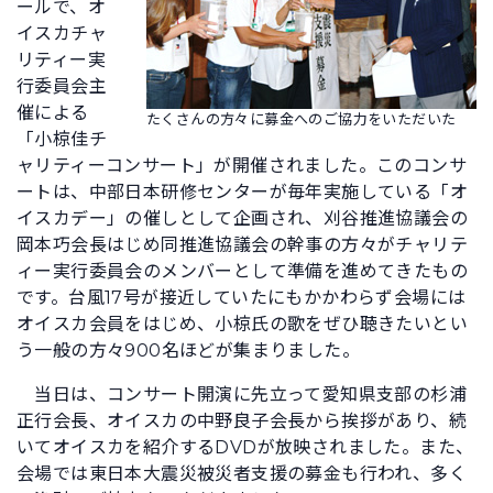
ールで、オ
イスカチャ
リティー実
行委員会主
催による
たくさんの方々に募金へのご協力をいただいた
「小椋佳チ
ャリティーコンサート」が開催されました。このコンサ
ートは、中部日本研修センターが毎年実施している「オ
イスカデー」の催しとして企画され、刈谷推進協議会の
岡本巧会長はじめ同推進協議会の幹事の方々がチャリテ
ィー実行委員会のメンバーとして準備を進めてきたもの
です。台風17号が接近していたにもかかわらず会場には
オイスカ会員をはじめ、小椋氏の歌をぜひ聴きたいとい
う一般の方々900名ほどが集まりました。
当日は、コンサート開演に先立って愛知県支部の杉浦
正行会長、オイスカの中野良子会長から挨拶があり、続
いてオイスカを紹介するDVDが放映されました。また、
会場では東日本大震災被災者支援の募金も行われ、多く