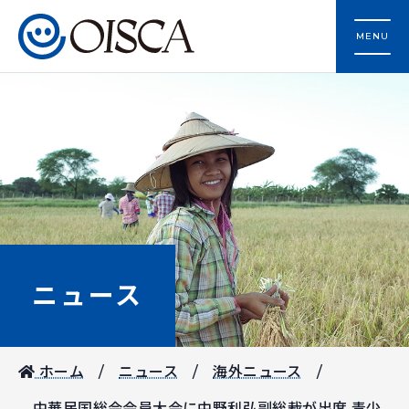
MENU
ニュース
ホーム
ニュース
海外ニュース
中華民国総会会員大会に中野利弘副総裁が出席 青少