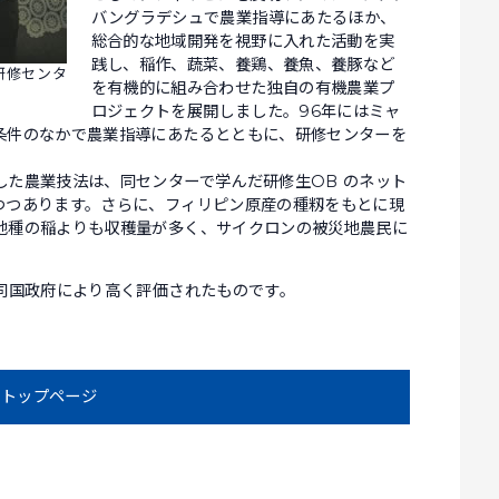
バングラデシュで農業指導にあたるほか、
総合的な地域開発を視野に入れた活動を実
践し、稲作、蔬菜、養鶏、養魚、養豚など
研修センタ
を有機的に組み合わせた独自の有機農業プ
ロジェクトを展開しました。96年にはミャ
条件のなかで農業指導にあたるとともに、研修センターを
した農業技法は、同センターで学んだ研修生OB のネット
つつあります。さらに、フィリピン原産の種籾をもとに現
地種の稲よりも収穫量が多く、サイクロンの被災地農民に
同国政府により高く評価されたものです。
トップページ