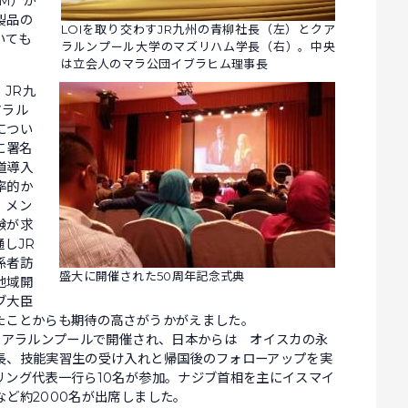
IM）が
製品の
LOIを取り交わすJR九州の青柳社長（左）とクア
いても
ラルンプール大学のマズリハム学長（右）。中央
。
は立会人のマラ公団イブラヒム理事長
、JR九
アラル
につい
に署名
道導入
率的か
、メン
験が求
しJR
係者訪
盛大に開催された50周年記念式典
地域開
ブ大臣
たことからも期待の高さがうかがえました。
クアラルンプールで開催され、日本からは オイスカの永
長、技能実習生の受け入れと帰国後のフォローアップを実
リング代表一行ら10名が参加。ナジブ首相を主にイスマイ
ど約2000名が出席しました。