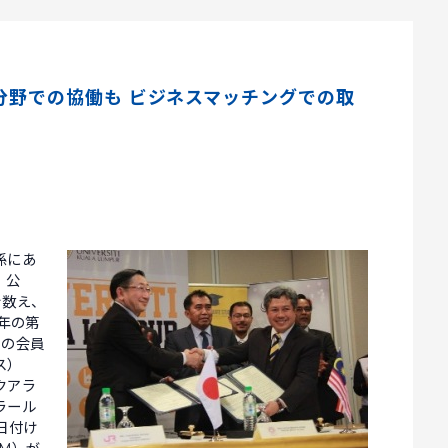
分野での協働も ビジネスマッチングでの取
係にあ
、公
を数え、
年の第
カの会員
ス）
クアラ
ラール
日付け