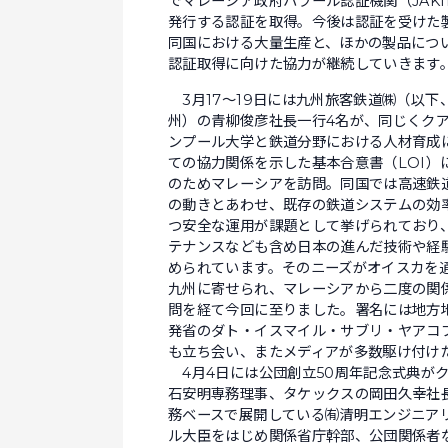
でマレーシア政府ハラール認証機関（JAK
発行する認証を取得。今後は認証を受けた
同国における大量生産と、ほかの製品につ
認証取得に向けた協力が継続していきます
3月17〜19日には九州旅客鉄道㈱（以下
州）の青柳俊彦社長一行4名が、同じくク
ンプール大学と鉄道分野における人材育成
ての協力関係を示した基本合意書（LOI）
のためマレーシアを訪問。同国では高速鉄
の動きとあわせ、既存の鉄道システムの効
つ安全な運用が課題として挙げられており
テナンスなども含め日本の進んだ技術や経
められています。そのニーズがオイスカを通
九州に寄せられ、マレーシアから二度の関
問を経て今回に至りました。署名には地方
発省のダト・イスマイル・サブリ・ヤアコ
も立ち会い、またメディアが多数駆け付け
4月4日には公団創立50周年記念式典が
石安明専務理事、タケックスの岡田久幸社
務ベースで展開している㈲清明エンジニア
ル大臣をはじめ関係省庁幹部、公団関係者な