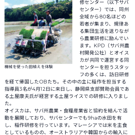
修センター（以下サバ
センター）では、同州
全域から80名ほどの
若者が集まり、規律あ
る集団生活を送りなが
ら農業研修に励んでい
ます。KPD（サバ州農
村開発公社）とオイス
カが共同で運営する同
機械を使った田植えを体験
センターを担うスタッ
フの多くは、訪日研修
を経て帰国したOBたち。その中の主に稲作を担当する
指導員3名が4月12日に来日し、静岡県支部賛助会員であ
る土屋康夫氏が経営する土屋ライスでの研修に入りまし
た。
オイスカは、サバ州農業・食糧産業省と協約を結んで活
動を展開しており、サバセンターでも9haの水田を有
し、稲作研修を行っています。マレーシアでは米を主食
としているものの、オーストラリアや韓国からの輸入に