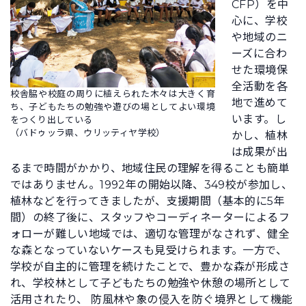
CFP）を中
心に、学校
や地域のニ
ーズに合わ
せた環境保
全活動を各
校舎脇や校庭の周りに植えられた木々は大きく育
地で進めて
ち、子どもたちの勉強や遊びの場としてよい環境
います。し
をつくり出している
（バドゥッラ県、ウリッティヤ学校）
かし、植林
は成果が出
るまで時間がかかり、地域住民の理解を得ることも簡単
ではありません。1992年の開始以降、349校が参加し、
植林などを行ってきましたが、支援期間（基本的に5年
間）の終了後に、スタッフやコーディネーターによるフ
ォローが難しい地域では、適切な管理がなされず、健全
な森となっていないケースも見受けられます。一方で、
学校が自主的に管理を続けたことで、豊かな森が形成さ
れ、学校林として子どもたちの勉強や休憩の場所として
活用されたり、 防風林や象の侵入を防ぐ境界として機能