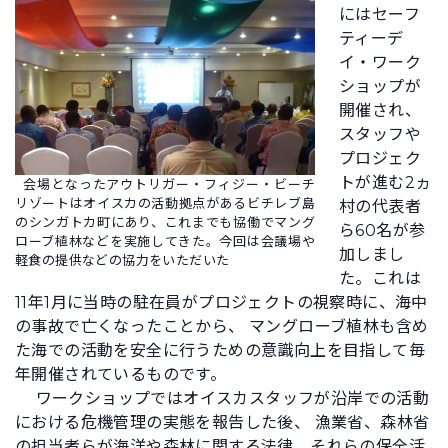
にはセーフ
ティーデ
イ・ワーク
ショップが
開催され、
スタッフや
プロジェク
トが進む2ヵ
会場となったアウトリガー・フィジー・ビーチ
リゾートはオイスカの活動拠点があるビチレブ島
村の代表者
のシンガトカ町にあり、これまでも協働でマング
ら60名が参
ローブ植林などを実施してきた。今回は会議場や
加しまし
軽食の提供などの協力をいただいた
た。これは
11年1月に当時の駐在員がプロジェクトの視察時に、海中
の事故で亡くなったことから、 マングローブ植林も含め
た海での活動を安全に行うための意識向上を目指して毎
年開催されているものです。
ワークショップではオイスカスタッフが沿岸での活動
における危機管理の実態を報告した後、 漁業省、森林省
の担当者らが海洋や森林に関する法律、それらの保全活