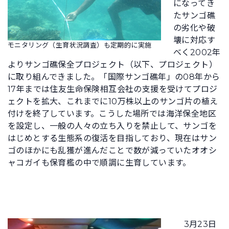
になってき
たサンゴ礁
の劣化や破
壊に対応す
モニタリング（生育状況調査）も定期的に実施
べく2002年
よりサンゴ礁保全プロジェクト（以下、プロジェクト）
に取り組んできました。「国際サンゴ礁年」の08年から
17年までは住友生命保険相互会社の支援を受けてプロジ
ェクトを拡大、これまでに10万株以上のサンゴ片の植え
付けを終了しています。こうした場所では海洋保全地区
を設定し、一般の人々の立ち入りを禁止して、サンゴを
はじめとする生態系の復活を目指しており、現在はサン
ゴのほかにも乱獲が進んだことで数が減っていたオオシ
ャコガイも保育檻の中で順調に生育しています。
3月23日