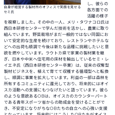
し、彼らの
自身が経営する製材所のオフィスで笑顔を見せる
各方面での
セミ氏
活躍の様子
を視察しました。その中の一人、メリ・タワナコロ氏は
西日本研修センターで学んだ技術を活かし、農業に取り
組んでいます。野菜栽培がまだ一般的ではない同国にお
いて安定的な生産を続けており、レストランやホテルな
どへの出荷も順調で今後は新たな品種に挑戦したいと意
欲を燃やしています。ラウトカ県で家業の製材業を継
ぎ、日本や中米へ住宅用の床材を輸出しているセミ・レ
イエネ氏（西日本研修センター卒業）は、従来の収奪型
製材ビジネスを、植えて育てて収穫する循環型へと転換
し、順調に事業を拡大しています。利益の一部は森林を
所有するコミュニティに還元しており、将来的にはオイ
スカ活動への支援にもつなげたいと語っています。彼ら
のような意欲あるOBは、オイスカのカウンターパート
である青年スポーツ省からの助成金を受けることがで
き、不安定になりがちなOBたちの自立への心強い支援
となっています。将来的にはこうしたOBたちがオイス