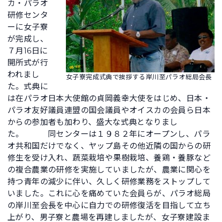
カ・パラオ
研修センタ
ーに女子寮
が完成し、
７月16日に
開所式が行
われまし
女子寮完成式典で挨拶する岸川至パラオ総局会長
た。式典に
は在パラオ日本大使館の貞岡義幸大使をはじめ、日本・
パラオ友好議員連盟の国会議員やオイスカの会員ら日本
からの参加者も加わり、盛大な式典となりまし
た。
同センターは１９８２年にオープンし、パラ
オ共和国だけでなく、ヤップ島その他近隣の国からの研
修生を受け入れ、蔬菜栽培や果樹栽培、養鶏・養豚など
の複合農業の研修を実施していましたが、農業に関心を
持つ青年の減少に伴い、久しく研修業務をストップして
いました。これに心を痛めていた会員らが、パラオ総局
の岸川至会長を中心に自力での研修復活を目指して立ち
上がり、男子寮と農場を再建しましたが、女子寮建設ま